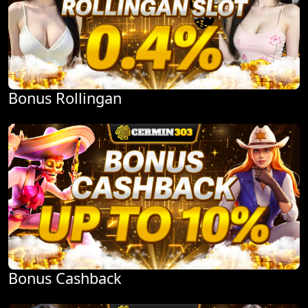
Bonus Rollingan
Bonus Cashback