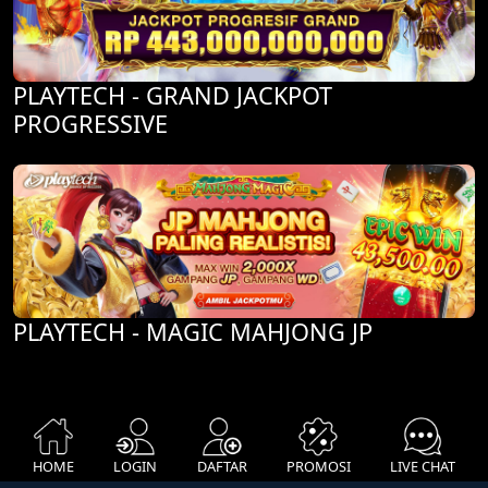
PLAYTECH - GRAND JACKPOT
PROGRESSIVE
PLAYTECH - MAGIC MAHJONG JP
HOME
LOGIN
DAFTAR
PROMOSI
LIVE CHAT