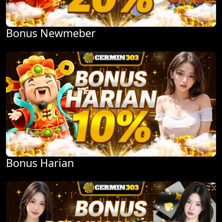
Bonus Newmeber
Bonus Harian