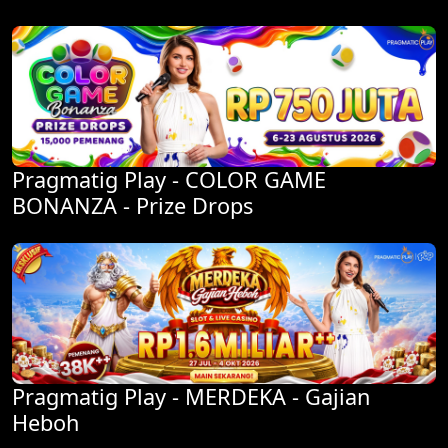
Pragmatig Play - COLOR GAME
BONANZA - Prize Drops
Pragmatig Play - MERDEKA - Gajian
Heboh