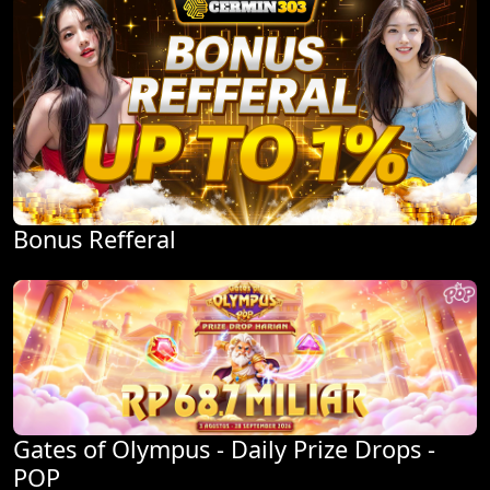
Bonus Refferal
Gates of Olympus - Daily Prize Drops -
POP